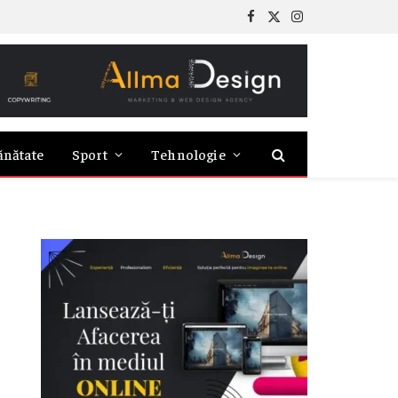
Facebook
X
Instagram
(Twitter)
ănătate
Sport
Tehnologie