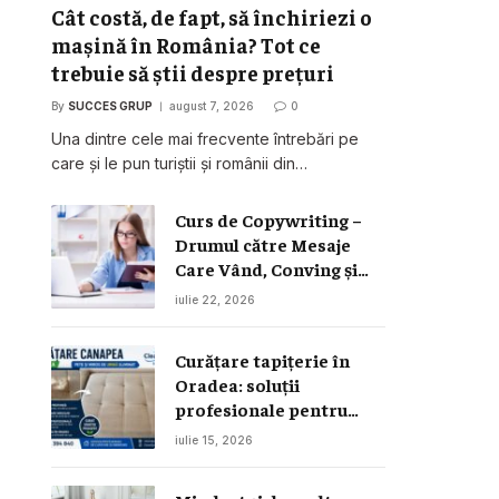
Cât costă, de fapt, să închiriezi o
mașină în România? Tot ce
trebuie să știi despre prețuri
By
SUCCES GRUP
august 7, 2026
0
Una dintre cele mai frecvente întrebări pe
care și le pun turiștii și românii din…
Curs de Copywriting –
Drumul către Mesaje
Care Vând, Conving și
Construiesc Branduri
iulie 22, 2026
Puternice
Curățare tapițerie în
Oradea: soluții
profesionale pentru
canapele, saltele și
iulie 15, 2026
interior auto