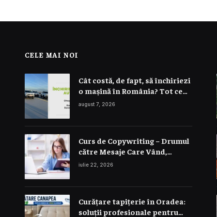
CELE MAI NOI
Cât costă, de fapt, să închiriezi
o mașină în România? Tot ce
trebuie să știi despre prețuri
august 7, 2026
Curs de Copywriting – Drumul
către Mesaje Care Vând,
Conving și Construiesc
iulie 22, 2026
Branduri Puternice
Curățare tapițerie în Oradea:
soluții profesionale pentru