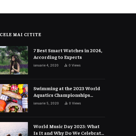
CELE MAI CITITE
7 Best Smart Watches in 2024,
According to Experts
ianuarie 4, 2020
0
Views
Swimming at the 2023 World
Aquatics Championships
Preview
ianuarie 5, 2020
0
Views
World Music Day 2023: What
Is It and Why Do We Celebrate