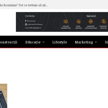
Cât costă, de fapt, să închiriezi o mașină în România? Tot ce trebuie să știi despre prețuri
onstrucții
Educație
Lifestyle
Marketing
S