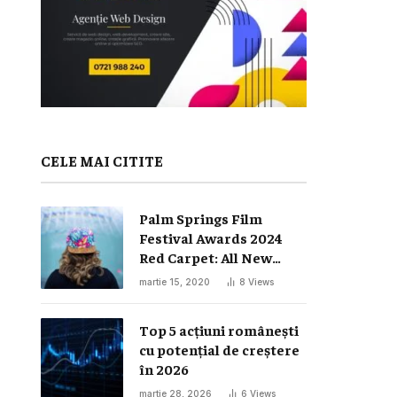
CELE MAI CITITE
Palm Springs Film
Festival Awards 2024
Red Carpet: All New
Looks
martie 15, 2020
8
Views
Top 5 acțiuni românești
cu potențial de creștere
în 2026
martie 28, 2026
6
Views