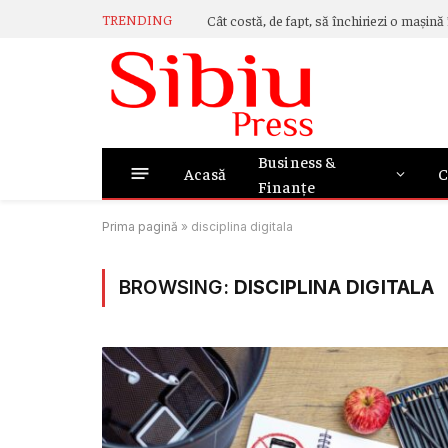
TRENDING
Business &
Acasă
C
Finanțe
Prima pagină
»
disciplina digitala
BROWSING:
DISCIPLINA DIGITALA