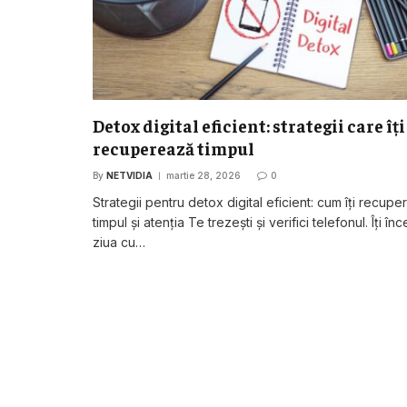
Detox digital eficient: strategii care îți
recuperează timpul
By
NETVIDIA
martie 28, 2026
0
Strategii pentru detox digital eficient: cum îți recupe
timpul și atenția Te trezești și verifici telefonul. Îți înc
ziua cu…