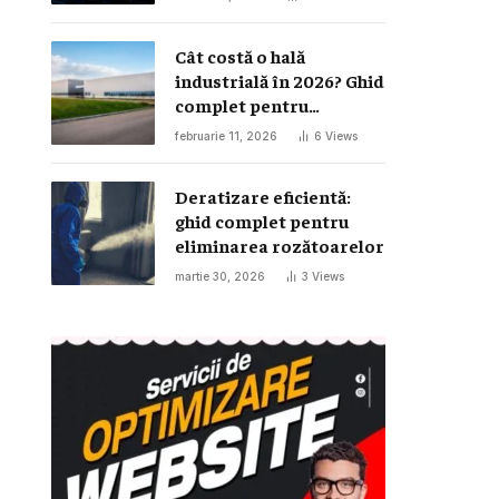
Cât costă o hală
industrială în 2026? Ghid
complet pentru
investiția într-o hală
februarie 11, 2026
6
Views
metalică
Deratizare eficientă:
ghid complet pentru
eliminarea rozătoarelor
martie 30, 2026
3
Views