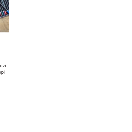
rezi
epi