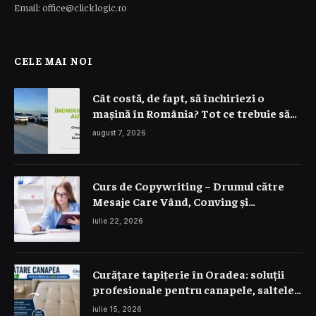
Email: office@clicklogic.ro
CELE MAI NOI
Cât costă, de fapt, să închiriezi o
mașină în România? Tot ce trebuie să
știi despre prețuri
august 7, 2026
Curs de Copywriting – Drumul către
Mesaje Care Vând, Conving și
Construiesc Branduri Puternice
iulie 22, 2026
Curățare tapițerie în Oradea: soluții
profesionale pentru canapele, saltele
și interior auto
iulie 15, 2026