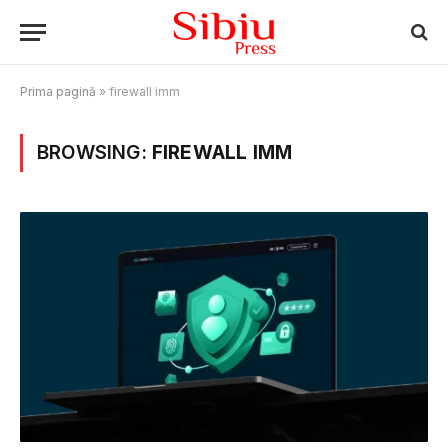
Prima pagină
»
firewall imm
BROWSING:
FIREWALL IMM