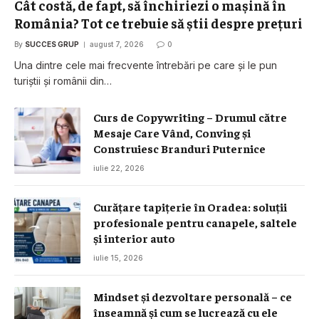
Cât costă, de fapt, să închiriezi o mașină în
România? Tot ce trebuie să știi despre prețuri
By
SUCCES GRUP
august 7, 2026
0
Una dintre cele mai frecvente întrebări pe care și le pun
turiștii și românii din…
Curs de Copywriting – Drumul către
Mesaje Care Vând, Conving și
Construiesc Branduri Puternice
iulie 22, 2026
Curățare tapițerie în Oradea: soluții
profesionale pentru canapele, saltele
și interior auto
iulie 15, 2026
Mindset și dezvoltare personală – ce
înseamnă și cum se lucrează cu ele