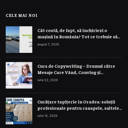
CELE MAI NOI
Cât costă, de fapt, să închiriezi o
mașină în România? Tot ce trebuie să
știi despre prețuri
august 7, 2026
Curs de Copywriting – Drumul către
Mesaje Care Vând, Conving și
Construiesc Branduri Puternice
iulie 22, 2026
Curățare tapițerie în Oradea: soluții
profesionale pentru canapele, saltele
și interior auto
iulie 15, 2026