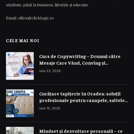
sănătate, până la business, lifestyle și educație.
Email: office@clicklogic.ro
CELE MAI NOI
Curs de Copywriting – Drumul către
Mesaje Care Vând, Conving și
Construiesc Branduri Puternice
iulie 22, 2026
Curățare tapițerie în Oradea: soluții
profesionale pentru canapele, saltele
și interior auto
iulie 15, 2026
Mindset și dezvoltare personală – ce