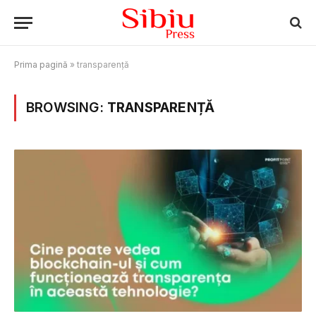
Prima pagină
»
transparență
BROWSING:
TRANSPARENȚĂ