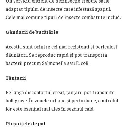
Un serviciu eficient de dezinsecție trebuie să fie
adaptat tipului de insecte care infestază spațiul.
Cele mai comune tipuri de insecte combatute includ:
Gândacii de bucătărie
Aceștia sunt printre cei mai rezistenți și periculoși
dăunători. Se reproduc rapid și pot transporta
bacterii precum Salmonella sau E. coli.
Țânțarii
Pe lângă disconfortul creat, țânțarii pot transmite
boli grave. În zonele urbane și periurbane, controlul
lor este esențial mai ales în sezonul cald.
Ploșnițele de pat