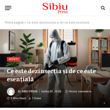
Prima pagină
»
Ce este dezinsecția și de ce este esențială
AGENTII
Ce este dezinsecția și de ce este
esențială
By
SIBIU PRESS
martie 30, 2026
Niciun comentariu
5 Mins Read
1
Views
4