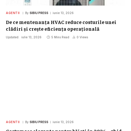
AGENTII
By
SIBIU PRESS
iunie 13, 2026
De ce mentenanța HVAC reduce costurile unei
clădiri și crește eficiența operațională
Updated:
iulie 13, 2026
5 Mins Read
0
Views
AGENTII
By
SIBIU PRESS
iunie 13, 2026
Costumașe elegante pentru băieți în 2026 – ghid