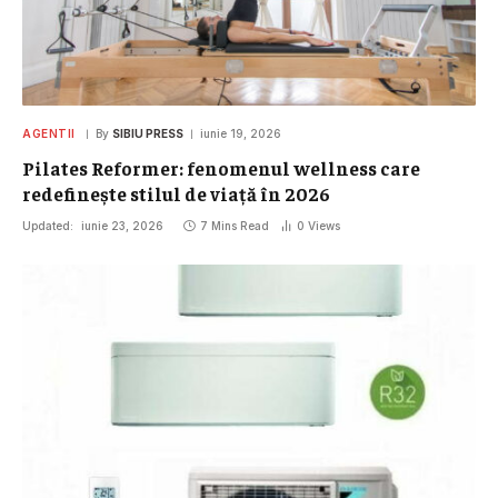
AGENTII
By
SIBIU PRESS
iunie 19, 2026
Pilates Reformer: fenomenul wellness care
redefinește stilul de viață în 2026
Updated:
iunie 23, 2026
7 Mins Read
0
Views