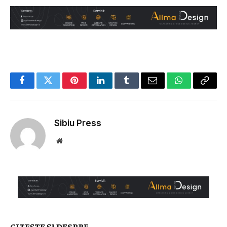
Facebook
Twitter
Pinterest
LinkedIn
Tumblr
Email
WhatsApp
Copy
Link
Sibiu Press
Website
CITEȘTE ȘI DESPRE....