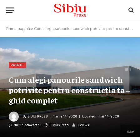
Prima pagină
»
Cum alegi panourile sandwich potrivite pentru construcția ta – ghid complet
AGENTII
Cum alegi panourile sandwich
potrivite pentru construcția ta –
ghid complet
By
SIBIU PRESS
martie 14, 2026
Updated:
mai 14, 2026
Niciun comentariu
5 Mins Read
0
Views
hale