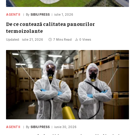
AGENTII
By
SIBIU PRESS
iulie 1, 2026
De ce contează calitatea panourilor
termoizolante
Updated:
iulie 21, 2026
7 Mins Read
0
Views
AGENTII
By
SIBIU PRESS
iunie 30, 2026