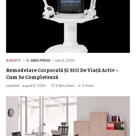
AGENTII
By
SIBIU PRESS
iulie 8, 2026
Remodelare Corporală Și Stil De Viață Activ –
Cum Se Completează
Updated:
august 8, 2026
9 Mins Read
0
Views