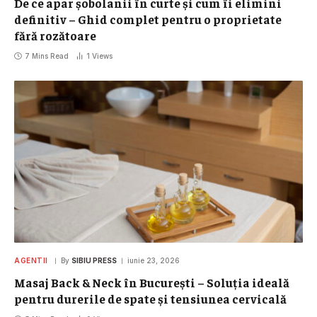
De ce apar șobolanii în curte și cum îi elimini
definitiv – Ghid complet pentru o proprietate
fără rozătoare
7 Mins Read
1
Views
AGENTII
By
SIBIU PRESS
iunie 23, 2026
Masaj Back & Neck în București – Soluția ideală
pentru durerile de spate și tensiunea cervicală