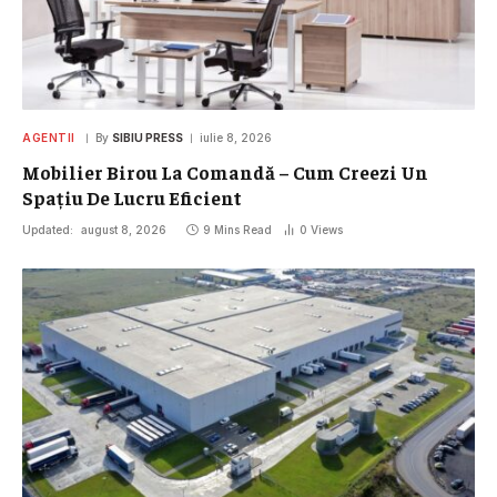
AGENTII
By
SIBIU PRESS
iulie 8, 2026
Mobilier Birou La Comandă – Cum Creezi Un
Spațiu De Lucru Eficient
Updated:
august 8, 2026
9 Mins Read
0
Views