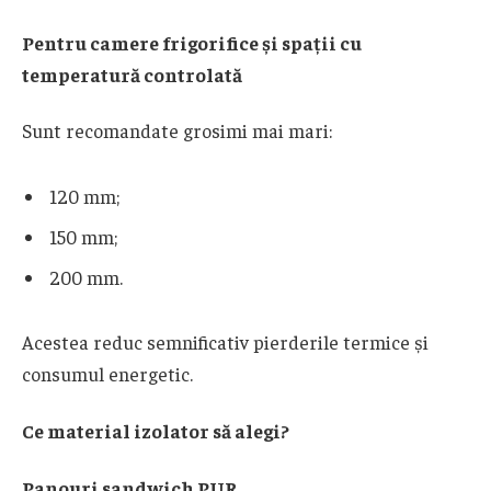
Pentru camere frigorifice și spații cu
temperatură controlată
Sunt recomandate grosimi mai mari:
120 mm;
150 mm;
200 mm.
Acestea reduc semnificativ pierderile termice și
consumul energetic.
Ce material izolator să alegi?
Panouri sandwich PUR