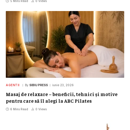
5 Mins Read
0
Views
AGENTII
By
SIBIU PRESS
iunie 23, 2026
Masaj de relaxare – beneficii, tehnici și motive
pentru care să îl alegi la ABC Pilates
6 Mins Read
0
Views