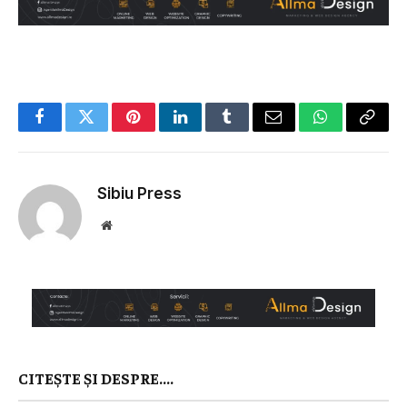
Facebook
Twitter
Pinterest
LinkedIn
Tumblr
Email
WhatsApp
Copy
Link
Sibiu Press
Website
CITEȘTE ȘI DESPRE....