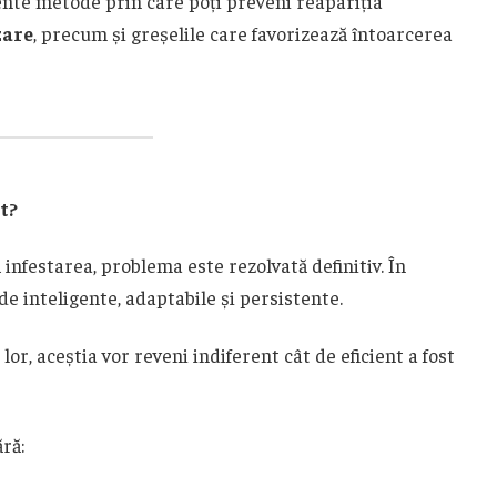
iente metode prin care poți preveni reapariția
zare
, precum și greșelile care favorizează întoarcerea
t?
infestarea, problema este rezolvată definitiv. În
de inteligente, adaptabile și persistente.
or, aceștia vor reveni indiferent cât de eficient a fost
ră: