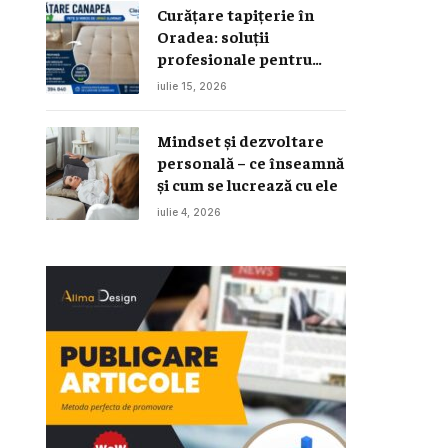
Curățare tapițerie în
Oradea: soluții
profesionale pentru
canapele, saltele și
iulie 15, 2026
interior auto
Mindset și dezvoltare
personală – ce înseamnă
și cum se lucrează cu ele
iulie 4, 2026