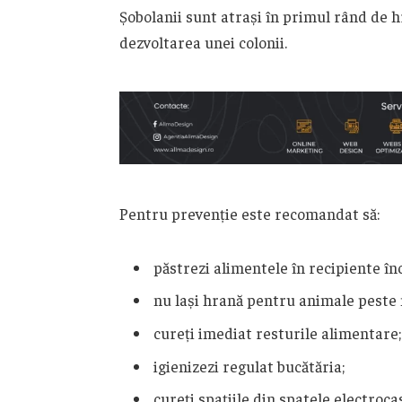
Șobolanii sunt atrași în primul rând de hr
dezvoltarea unei colonii.
Pentru prevenție este recomandat să:
păstrezi alimentele în recipiente în
nu lași hrană pentru animale peste 
cureți imediat resturile alimentare;
igienizezi regulat bucătăria;
cureți spațiile din spatele electroca