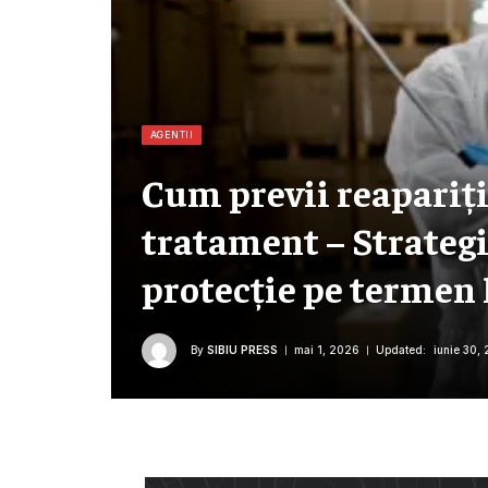
AGENTII
Cum previi reapariț
tratament – Strategi
protecție pe termen
By
SIBIU PRESS
mai 1, 2026
Updated:
iunie 30,