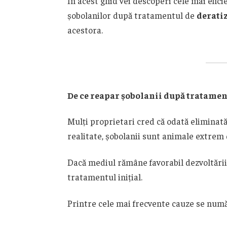
În acest ghid vei descoperi cele mai efic
șobolanilor după tratamentul de
derati
acestora.
De ce reapar șobolanii după tratamen
Mulți proprietari cred că odată eliminată 
realitate, șobolanii sunt animale extrem 
Dacă mediul rămâne favorabil dezvoltării l
tratamentul inițial.
Printre cele mai frecvente cauze se numă