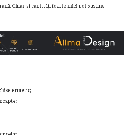
ană. Chiar și cantități foarte mici pot susține
chise ermetic;
noapte;
snicelor;