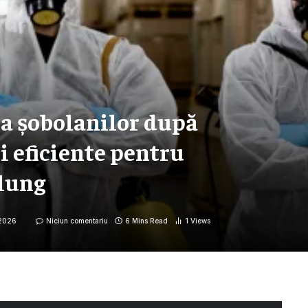
ia șobolanilor după
i eficiente pentru
 lung
 2026
Niciun comentariu
6 Mins Read
1
Views