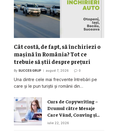
Cât costă, de fapt, să închiriezi o
mașină în România? Tot ce
trebuie să știi despre prețuri
By
SUCCES GRUP
august 7, 2026
0
Una dintre cele mai frecvente întrebări pe
care și le pun turiștii și românii din…
Curs de Copywriting –
Drumul către Mesaje
Care Vând, Conving și
Construiesc Branduri
iulie 22, 2026
Puternice