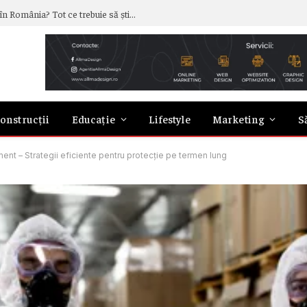
Cât costă, de fapt, să închiriezi o mașină în România? Tot ce trebuie să știi despre prețuri
onstrucții
Educație
Lifestyle
Marketing
S
ment – Strategii eficiente pentru protecție pe termen lung