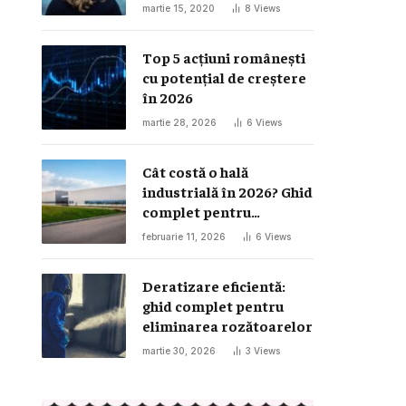
Looks
martie 15, 2020
8
Views
Top 5 acțiuni românești
cu potențial de creștere
în 2026
martie 28, 2026
6
Views
Cât costă o hală
industrială în 2026? Ghid
complet pentru
investiția într-o hală
februarie 11, 2026
6
Views
metalică
Deratizare eficientă:
ghid complet pentru
eliminarea rozătoarelor
martie 30, 2026
3
Views