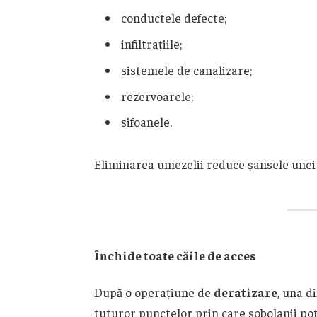
conductele defecte;
infiltrațiile;
sistemele de canalizare;
rezervoarele;
sifoanele.
Eliminarea umezelii reduce șansele unei n
Închide toate căile de acces
După o operațiune de
deratizare
, una d
tuturor punctelor prin care șobolanii po