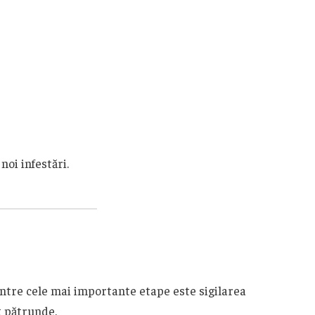
oi infestări.
intre cele mai importante etape este sigilarea
t pătrunde.