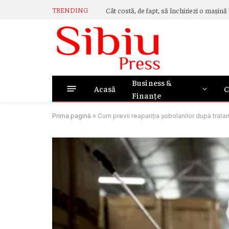
TRENDING
Business &
Acasă
C
Finanțe
Prima pagină
»
Cum previi reapariția șobolanilor după trata