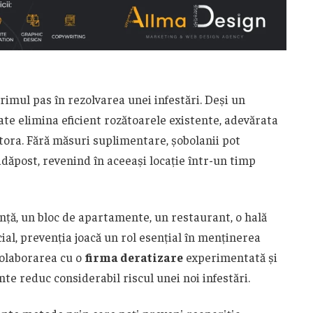
imul pas în rezolvarea unei infestări. Deși un
te elimina eficient rozătoarele existente, adevărata
tora. Fără măsuri suplimentare, șobolanii pot
adăpost, revenind în aceeași locație într-un timp
nță, un bloc de apartamente, un restaurant, o hală
ial, prevenția joacă un rol esențial în menținerea
Colaborarea cu o
firma deratizare
experimentată și
e reduc considerabil riscul unei noi infestări.