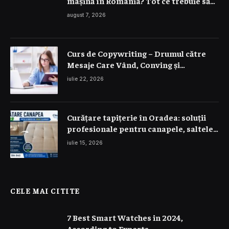
mașină în România? Tot ce trebuie să
știi despre prețuri
august 7, 2026
Curs de Copywriting – Drumul către
Mesaje Care Vând, Conving și
Construiesc Branduri Puternice
iulie 22, 2026
Curățare tapițerie în Oradea: soluții
profesionale pentru canapele, saltele
și interior auto
iulie 15, 2026
CELE MAI CITITE
7 Best Smart Watches in 2024,
According to Experts