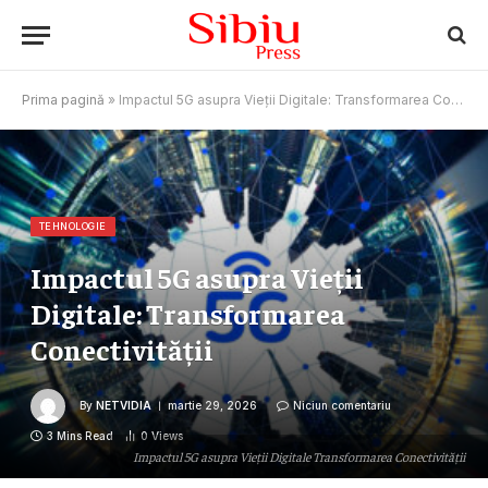
Prima pagină
»
Impactul 5G asupra Vieții Digitale: Transformarea Conectivității
TEHNOLOGIE
Impactul 5G asupra Vieții
Digitale: Transformarea
Conectivității
By
NETVIDIA
martie 29, 2026
Niciun comentariu
3 Mins Read
0
Views
Impactul 5G asupra Vieții Digitale Transformarea Conectivității