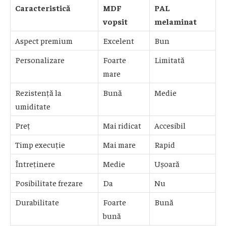
Caracteristică
MDF
PAL
vopsit
melaminat
Aspect premium
Excelent
Bun
Personalizare
Foarte
Limitată
mare
Rezistență la
Bună
Medie
umiditate
Preț
Mai ridicat
Accesibil
Timp execuție
Mai mare
Rapid
Întreținere
Medie
Ușoară
Posibilitate frezare
Da
Nu
Durabilitate
Foarte
Bună
bună