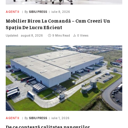
AGENTII
By
SIBIU PRESS
iulie 8, 2026
Mobilier Birou La Comandă – Cum Creezi Un
Spațiu De Lucru Eficient
Updated:
august 8, 2026
9 Mins Read
0
Views
AGENTII
By
SIBIU PRESS
iulie 1, 2026
De ce contează calitatea panourilor