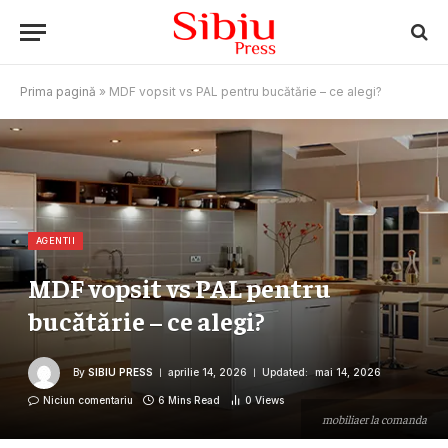
Prima pagină
»
MDF vopsit vs PAL pentru bucătărie – ce alegi?
AGENTII
MDF vopsit vs PAL pentru
bucătărie – ce alegi?
By
SIBIU PRESS
aprilie 14, 2026
Updated:
mai 14, 2026
Niciun comentariu
6 Mins Read
0
Views
mobiliaer la comanda