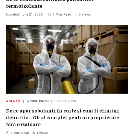
termoizolante
Updated:
iulie 21, 2026
7 Mins Read
0
Views
AGENTII
By
SIBIU PRESS
iunie 30, 2026
De ce apar șobolanii în curte și cum îi elimini
definitiv – Ghid complet pentru o proprietate
fără rozătoare
7 Mins Read
1
Views