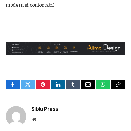
modern și confortabil.
Facebook
Twitter
Pinterest
LinkedIn
Tumblr
Email
WhatsApp
Copy
Link
Sibiu Press
Website