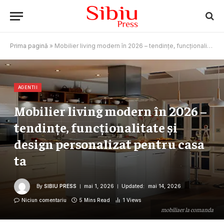
Prima pagină
»
Mobilier living modern în 2026 – tendințe, funcționalitate și design personalizat pentru casa ta
AGENTII
Mobilier living modern în 2026 –
tendințe, funcționalitate și
design personalizat pentru casa
ta
By
SIBIU PRESS
mai 1, 2026
Updated:
mai 14, 2026
Niciun comentariu
5 Mins Read
1
Views
mobiliaer la comanda