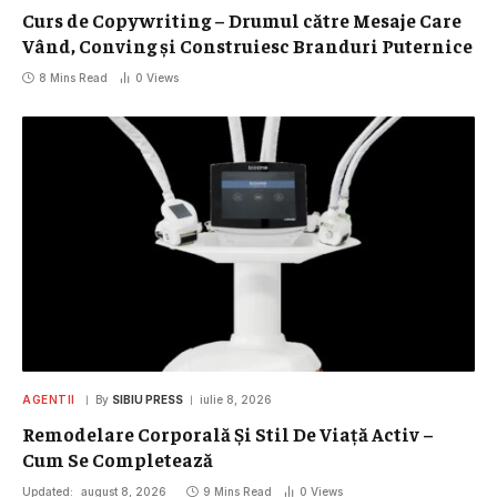
Curs de Copywriting – Drumul către Mesaje Care
Vând, Conving și Construiesc Branduri Puternice
8 Mins Read
0
Views
AGENTII
By
SIBIU PRESS
iulie 8, 2026
Remodelare Corporală Și Stil De Viață Activ –
Cum Se Completează
Updated:
august 8, 2026
9 Mins Read
0
Views