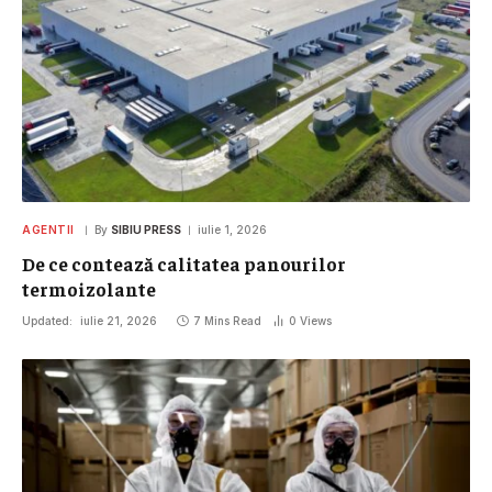
AGENTII
By
SIBIU PRESS
iulie 1, 2026
De ce contează calitatea panourilor
termoizolante
Updated:
iulie 21, 2026
7 Mins Read
0
Views