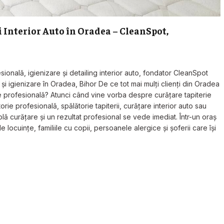
i Interior Auto în Oradea – CleanSpot,
esională, igienizare și detailing interior auto, fondator CleanSpot
i igienizare în Oradea, Bihor De ce tot mai mulți clienți din Oradea
e profesională? Atunci când vine vorba despre curățare tapiterie
rie profesională, spălătorie tapiterii, curățare interior auto sau
plă curățare și un rezultat profesional se vede imediat. Într-un oraș
locuințe, familiile cu copii, persoanele alergice și șoferii care își