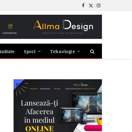
Facebook
X
Instagram
(Twitter)
ănătate
Sport
Tehnologie