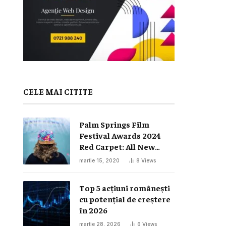
CELE MAI CITITE
Palm Springs Film
Festival Awards 2024
Red Carpet: All New
Looks
martie 15, 2020
8
Views
Top 5 acțiuni românești
cu potențial de creștere
în 2026
martie 28, 2026
6
Views