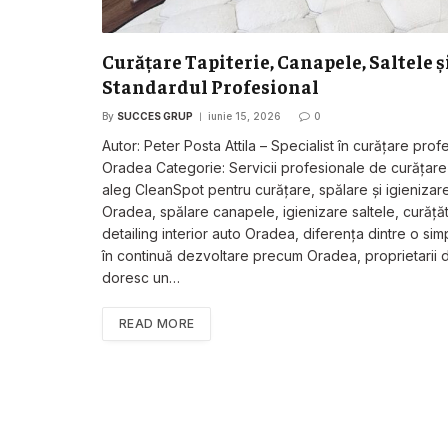
Curățare Tapiterie, Canapele, Saltele ș
Standardul Profesional
By
SUCCES GRUP
iunie 15, 2026
0
Autor: Peter Posta Attila – Specialist în curățare prof
Oradea Categorie: Servicii profesionale de curățare ș
aleg CleanSpot pentru curățare, spălare și igienizar
Oradea, spălare canapele, igienizare saltele, curățăto
detailing interior auto Oradea, diferența dintre o sim
în continuă dezvoltare precum Oradea, proprietarii de 
doresc un…
READ MORE