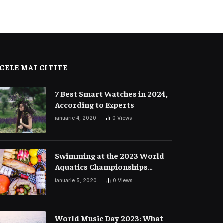
CELE MAI CITITE
7 Best Smart Watches in 2024,
According to Experts
ianuarie 4, 2020
0
Views
Swimming at the 2023 World
Aquatics Championships
Preview
ianuarie 5, 2020
0
Views
World Music Day 2023: What