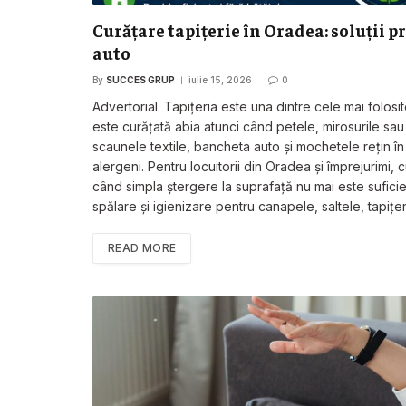
Curățare tapițerie în Oradea: soluții p
auto
By
SUCCES GRUP
iulie 15, 2026
0
Advertorial. Tapițeria este una dintre cele mai folosi
este curățată abia atunci când petele, mirosurile sau
scaunele textile, bancheta auto și mochetele rețin în
alergeni. Pentru locuitorii din Oradea și împrejurimi, 
când simpla ștergere la suprafață nu mai este sufici
spălare și igienizare pentru canapele, saltele, tapițer
READ MORE