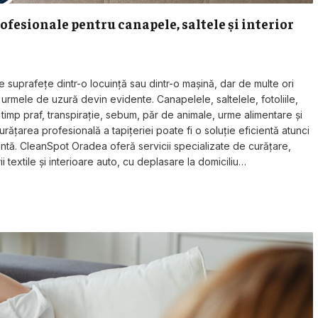
rofesionale pentru canapele, saltele și interior
te suprafețe dintr-o locuință sau dintr-o mașină, dar de multe ori
 urmele de uzură devin evidente. Canapelele, saltelele, fotoliile,
 timp praf, transpirație, sebum, păr de animale, urme alimentare și
curățarea profesională a tapițeriei poate fi o soluție eficientă atunci
entă. CleanSpot Oradea oferă servicii specializate de curățare,
ii textile și interioare auto, cu deplasare la domiciliu…