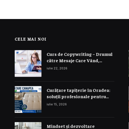
CELE MAI NOI
Curs de Copywriting – Drumul
către Mesaje Care Vând,
Conving și Construiesc
iulie 22, 2026
Branduri Puternice
Curățare tapițerie în Oradea:
soluții profesionale pentru
canapele, saltele și interior
iulie 15, 2026
auto
Mindset și dezvoltare