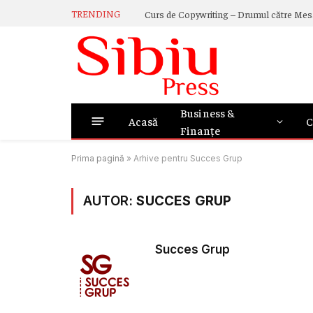
TRENDING
Business &
Acasă
C
Finanțe
Prima pagină
»
Arhive pentru Succes Grup
AUTOR:
SUCCES GRUP
Succes Grup