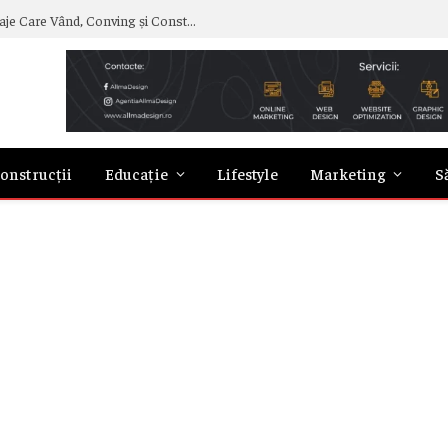
Curs de Copywriting – Drumul către Mesaje Care Vând, Conving și Construiesc Branduri Puternice
onstrucții
Educație
Lifestyle
Marketing
S