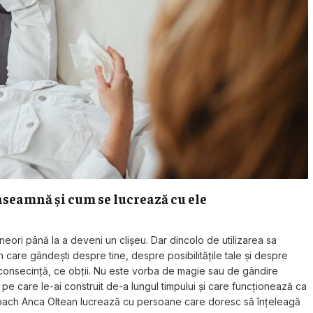
nseamnă și cum se lucrează cu ele
neori până la a deveni un clișeu. Dar dincolo de utilizarea sa
 în care gândești despre tine, despre posibilitățile tale și despre
în consecință, ce obții. Nu este vorba de magie sau de gândire
pe care le-ai construit de-a lungul timpului și care funcționează ca
ă. Coach Anca Oltean lucrează cu persoane care doresc să înțeleagă