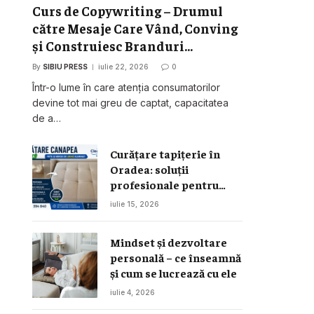
Curs de Copywriting – Drumul
către Mesaje Care Vând, Conving
și Construiesc Branduri
Puternice
By
SIBIU PRESS
iulie 22, 2026
0
Într-o lume în care atenția consumatorilor
devine tot mai greu de captat, capacitatea
de a…
Curățare tapițerie în
Oradea: soluții
profesionale pentru
canapele, saltele și
iulie 15, 2026
interior auto
Mindset și dezvoltare
personală – ce înseamnă
și cum se lucrează cu ele
iulie 4, 2026