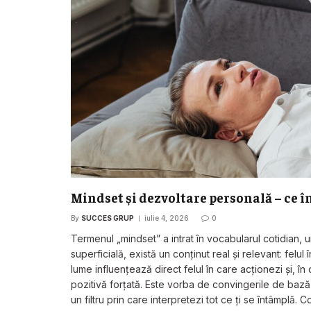
Mindset și dezvoltare personală – ce î
By
SUCCES GRUP
iulie 4, 2026
0
Termenul „mindset” a intrat în vocabularul cotidian, u
superficială, există un conținut real și relevant: felul
lume influențează direct felul în care acționezi și, 
pozitivă forțată. Este vorba de convingerile de bază 
un filtru prin care interpretezi tot ce ți se întâmpl