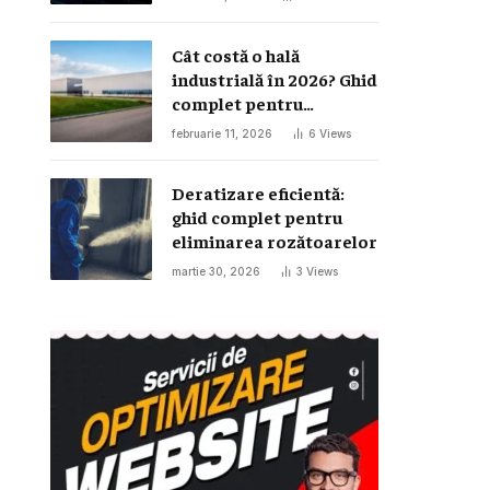
Cât costă o hală
industrială în 2026? Ghid
complet pentru
investiția într-o hală
februarie 11, 2026
6
Views
metalică
Deratizare eficientă:
ghid complet pentru
eliminarea rozătoarelor
martie 30, 2026
3
Views