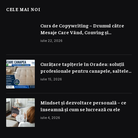
CELE MAI NOI
Curs de Copywriting – Drumul către
Mesaje Care Vând, Conving și
Construiesc Branduri Puternice
iulie 22, 2026
Curățare tapițerie în Oradea: soluții
profesionale pentru canapele, saltele
și interior auto
iulie 15, 2026
Mindset și dezvoltare personală – ce
înseamnă și cum se lucrează cu ele
iulie 4, 2026