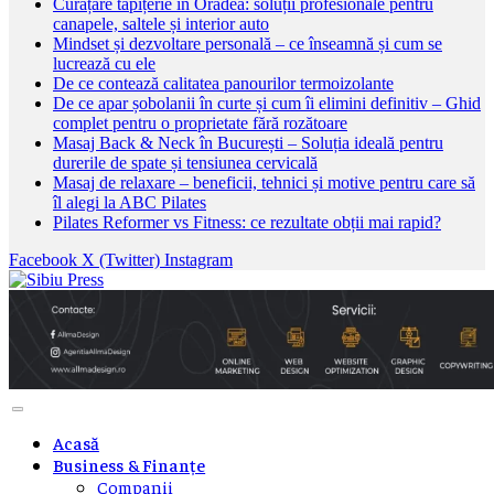
Curățare tapițerie în Oradea: soluții profesionale pentru
canapele, saltele și interior auto
Mindset și dezvoltare personală – ce înseamnă și cum se
lucrează cu ele
De ce contează calitatea panourilor termoizolante
De ce apar șobolanii în curte și cum îi elimini definitiv – Ghid
complet pentru o proprietate fără rozătoare
Masaj Back & Neck în București – Soluția ideală pentru
durerile de spate și tensiunea cervicală
Masaj de relaxare – beneficii, tehnici și motive pentru care să
îl alegi la ABC Pilates
Pilates Reformer vs Fitness: ce rezultate obții mai rapid?
Facebook
X (Twitter)
Instagram
Acasă
Business & Finanțe
Companii