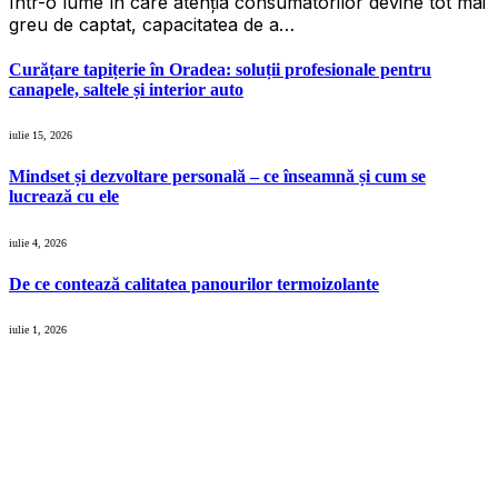
Într-o lume în care atenția consumatorilor devine tot mai
greu de captat, capacitatea de a…
Curățare tapițerie în Oradea: soluții profesionale pentru
canapele, saltele și interior auto
iulie 15, 2026
Mindset și dezvoltare personală – ce înseamnă și cum se
lucrează cu ele
iulie 4, 2026
De ce contează calitatea panourilor termoizolante
iulie 1, 2026