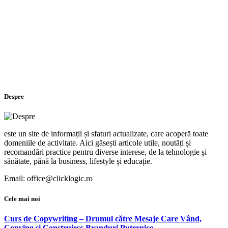
Despre
este un site de informații și sfaturi actualizate, care acoperă toate
domeniile de activitate. Aici găsești articole utile, noutăți și
recomandări practice pentru diverse interese, de la tehnologie și
sănătate, până la business, lifestyle și educație.
Email: office@clicklogic.ro
Cele mai noi
Curs de Copywriting – Drumul către Mesaje Care Vând,
Conving și Construiesc Branduri Puternice