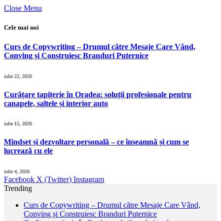
Close Menu
Cele mai noi
Curs de Copywriting – Drumul către Mesaje Care Vând,
Conving și Construiesc Branduri Puternice
iulie 22, 2026
Curățare tapițerie în Oradea: soluții profesionale pentru
canapele, saltele și interior auto
iulie 15, 2026
Mindset și dezvoltare personală – ce înseamnă și cum se
lucrează cu ele
iulie 4, 2026
Facebook
X (Twitter)
Instagram
Trending
Curs de Copywriting – Drumul către Mesaje Care Vând,
Conving și Construiesc Branduri Puternice