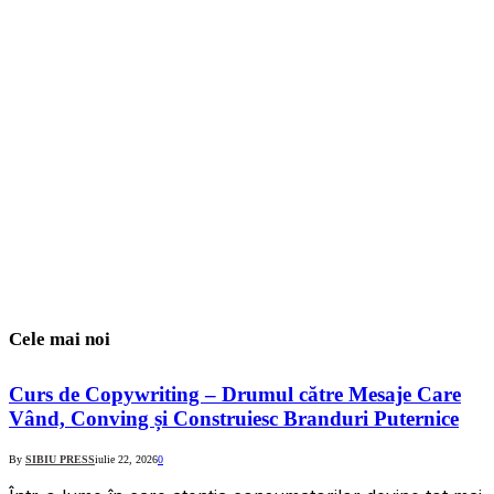
Cele mai noi
Curs de Copywriting – Drumul către Mesaje Care
Vând, Conving și Construiesc Branduri Puternice
By
SIBIU PRESS
iulie 22, 2026
0