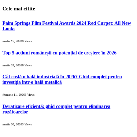
Cele mai citite
Palm Springs Film Festival Awards 2024 Red Carpet: All New
Looks
martie 15, 2020
8
Views
Top 5 acțiuni românești cu potențial de creștere în 2026
martie 28, 2026
6
Views
Cât costă o hală industrială în 2026? Ghid complet pentru
investiția într-o hală metalică
februarie 11, 2026
6
Views
Deratizare eficientă: ghid complet pentru eliminarea
rozătoarelor
martie 30, 2026
3
Views