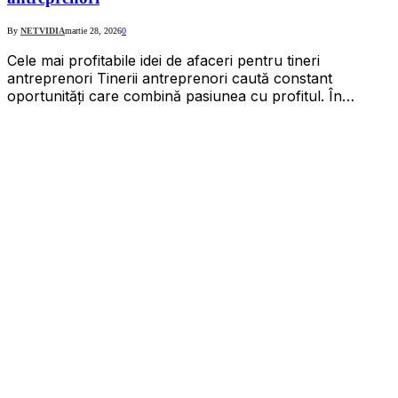
By
NETVIDIA
martie 28, 2026
0
Cele mai profitabile idei de afaceri pentru tineri
antreprenori Tinerii antreprenori caută constant
oportunități care combină pasiunea cu profitul. În…