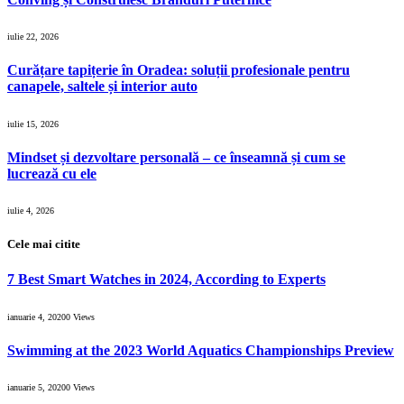
iulie 22, 2026
Curățare tapițerie în Oradea: soluții profesionale pentru
canapele, saltele și interior auto
iulie 15, 2026
Mindset și dezvoltare personală – ce înseamnă și cum se
lucrează cu ele
iulie 4, 2026
Cele mai citite
7 Best Smart Watches in 2024, According to Experts
ianuarie 4, 2020
0
Views
Swimming at the 2023 World Aquatics Championships Preview
ianuarie 5, 2020
0
Views