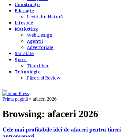
Construcții
Educație
Lecții din Natură
Lifestyle
Marketing
Web Design
Agentii
Advertoriale
Sănătate
Sport
Timp liber
Tehnologie
Păreri și Review
Prima pagină
»
afaceri 2026
Browsing:
afaceri 2026
Cele mai profitabile idei de afaceri pentru tineri
antreprenori