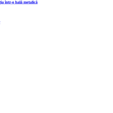
ia într-o hală metalică
r