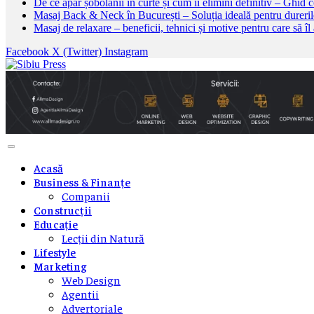
De ce apar șobolanii în curte și cum îi elimini definitiv – Ghid 
Masaj Back & Neck în București – Soluția ideală pentru durerile
Masaj de relaxare – beneficii, tehnici și motive pentru care să îl
Facebook
X (Twitter)
Instagram
Acasă
Business & Finanțe
Companii
Construcții
Educație
Lecții din Natură
Lifestyle
Marketing
Web Design
Agentii
Advertoriale