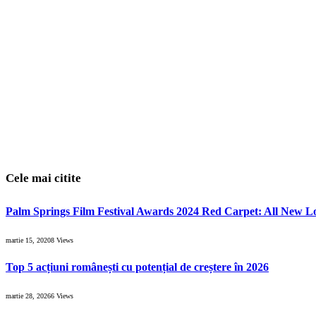
Cele mai citite
Palm Springs Film Festival Awards 2024 Red Carpet: All New L
martie 15, 2020
8
Views
Top 5 acțiuni românești cu potențial de creștere în 2026
martie 28, 2026
6
Views