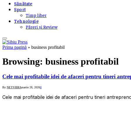
Sănătate
Sport
Timp liber
Tehnologie
Păreri și Review
Prima pagină
»
business profitabil
Browsing:
business profitabil
Cele mai profitabile idei de afaceri pentru tineri antr
By
NETVIDIA
martie 28, 2026
0
Cele mai profitabile idei de afaceri pentru tineri antrepre