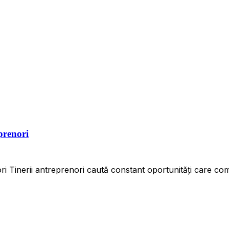
eprenori
nori Tinerii antreprenori caută constant oportunități care c