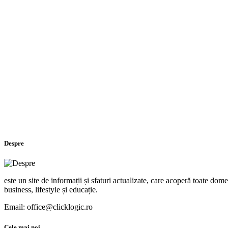
Despre
este un site de informații și sfaturi actualizate, care acoperă toate dome
business, lifestyle și educație.
Email: office@clicklogic.ro
Cele mai noi