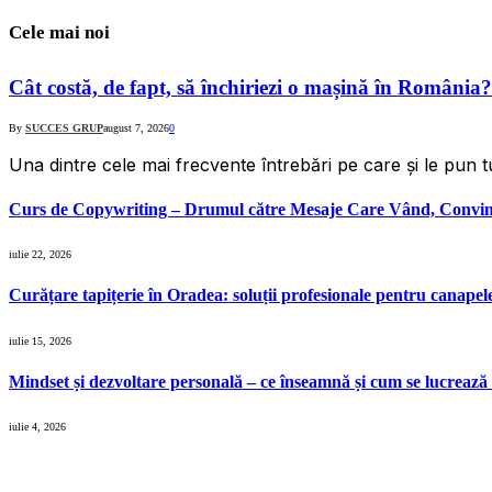
Cele mai noi
Cât costă, de fapt, să închiriezi o mașină în România? 
By
SUCCES GRUP
august 7, 2026
0
Una dintre cele mai frecvente întrebări pe care și le pun tu
Curs de Copywriting – Drumul către Mesaje Care Vând, Conving
iulie 22, 2026
Curățare tapițerie în Oradea: soluții profesionale pentru canapele, 
iulie 15, 2026
Mindset și dezvoltare personală – ce înseamnă și cum se lucrează 
iulie 4, 2026