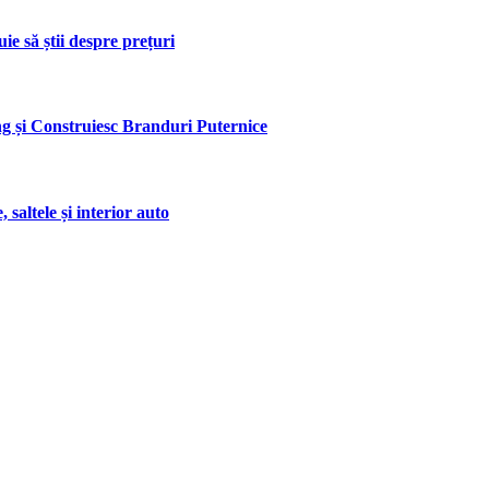
ie să știi despre prețuri
 și Construiesc Branduri Puternice
saltele și interior auto