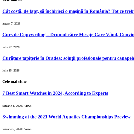
Cât costă, de fapt, să închiriezi o mașină în România? Tot ce trebu
august 7, 2026
Curs de Copywriting – Drumul către Mesaje Care Vând, Conving
iulie 22, 2026
Curățare tapițerie în Oradea: soluții profesionale pentru canapele, 
iulie 15, 2026
Cele mai citite
7 Best Smart Watches in 2024, According to Experts
ianuarie 4, 2020
0
Views
Swimming at the 2023 World Aquatics Championships Preview
ianuarie 5, 2020
0
Views