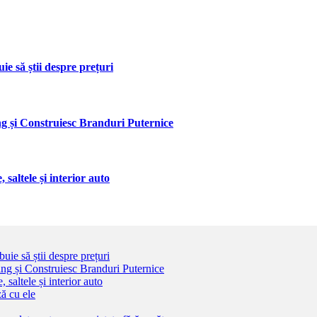
ie să știi despre prețuri
 și Construiesc Branduri Puternice
saltele și interior auto
uie să știi despre prețuri
g și Construiesc Branduri Puternice
 saltele și interior auto
ă cu ele