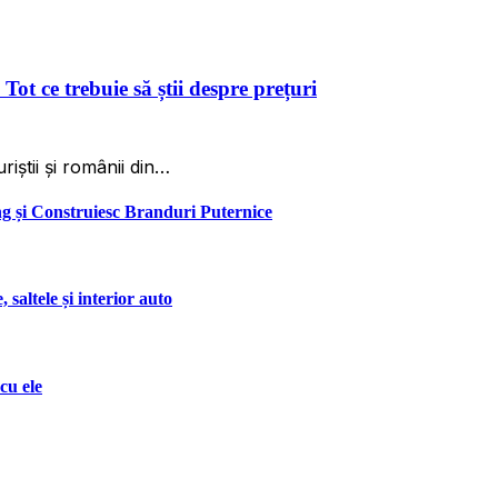
Tot ce trebuie să știi despre prețuri
riștii și românii din…
 și Construiesc Branduri Puternice
saltele și interior auto
cu ele