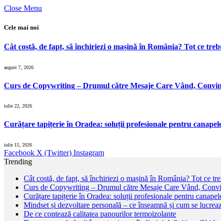
Close Menu
Cele mai noi
Cât costă, de fapt, să închiriezi o mașină în România? Tot ce trebu
august 7, 2026
Curs de Copywriting – Drumul către Mesaje Care Vând, Conving
iulie 22, 2026
Curățare tapițerie în Oradea: soluții profesionale pentru canapele, 
iulie 15, 2026
Facebook
X (Twitter)
Instagram
Trending
Cât costă, de fapt, să închiriezi o mașină în România? Tot ce treb
Curs de Copywriting – Drumul către Mesaje Care Vând, Convin
Curățare tapițerie în Oradea: soluții profesionale pentru canapele,
Mindset și dezvoltare personală – ce înseamnă și cum se lucreaz
De ce contează calitatea panourilor termoizolante