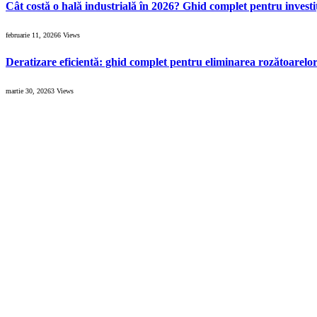
Cât costă o hală industrială în 2026? Ghid complet pentru investiț
februarie 11, 2026
6
Views
Deratizare eficientă: ghid complet pentru eliminarea rozătoarelo
martie 30, 2026
3
Views