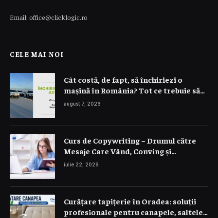
Email: office@clicklogic.ro
CELE MAI NOI
Cât costă, de fapt, să închiriezi o
mașină în România? Tot ce trebuie să
știi despre prețuri
august 7, 2026
Curs de Copywriting – Drumul către
Mesaje Care Vând, Conving și
Construiesc Branduri Puternice
iulie 22, 2026
Curățare tapițerie în Oradea: soluții
profesionale pentru canapele, saltele