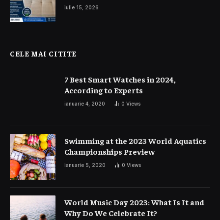
și interior auto
iulie 15, 2026
CELE MAI CITITE
7 Best Smart Watches in 2024,
According to Experts
ianuarie 4, 2020
0
Views
Swimming at the 2023 World Aquatics
Championships Preview
ianuarie 5, 2020
0
Views
World Music Day 2023: What Is It and
Why Do We Celebrate It?