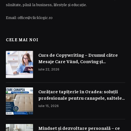
sănătate, până la business, lifestyle și educație.
Email: office@clicklogic.ro
CELE MAI NOI
Curs de Copywriting – Drumul către
Mesaje Care Vând, Conving și
Construiesc Branduri Puternice
iulie 22, 2026
Curățare tapițerie în Oradea: soluții
profesionale pentru canapele, saltele
și interior auto
iulie 15, 2026
Mindset și dezvoltare personală – ce