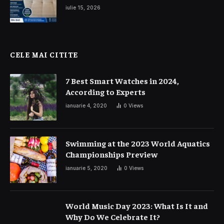
și interior auto
iulie 15, 2026
CELE MAI CITITE
7 Best Smart Watches in 2024,
According to Experts
ianuarie 4, 2020
0
Views
Swimming at the 2023 World Aquatics
Championships Preview
ianuarie 5, 2020
0
Views
World Music Day 2023: What Is It and
Why Do We Celebrate It?