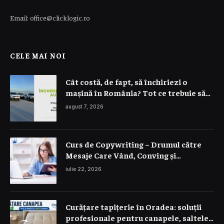
Email: office@clicklogic.ro
CELE MAI NOI
Cât costă, de fapt, să închiriezi o
mașină în România? Tot ce trebuie să
știi despre prețuri
august 7, 2026
Curs de Copywriting – Drumul către
Mesaje Care Vând, Conving și
Construiesc Branduri Puternice
iulie 22, 2026
Curățare tapițerie în Oradea: soluții
profesionale pentru canapele, saltele