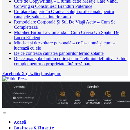
Curs de Copywriting – Drumul către Mesaje Care Vând,
Conving și Construiesc Branduri Puternice
Curățare tapițerie în Oradea: soluții profesionale pentru
canapele, saltele și interior auto
Remodelare Corporală Și Stil De Viață Activ – Cum Se
Completează
Mobilier Birou La Comandă – Cum Creezi Un Spațiu De
Lucru Eficient
Mindset și dezvoltare personală – ce înseamnă și cum se
lucrează cu ele
De ce contează calitatea panourilor termoizolante
De ce apar șobolanii în curte și cum îi elimini definitiv – Ghid
complet pentru o proprietate fără rozătoare
Facebook
X (Twitter)
Instagram
Acasă
Business & Finanțe