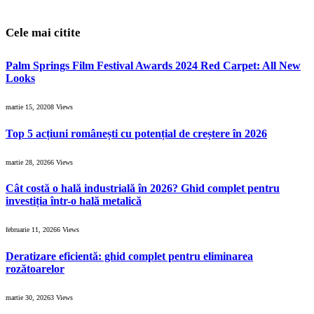
Cele mai citite
Palm Springs Film Festival Awards 2024 Red Carpet: All New
Looks
martie 15, 2020
8
Views
Top 5 acțiuni românești cu potențial de creștere în 2026
martie 28, 2026
6
Views
Cât costă o hală industrială în 2026? Ghid complet pentru
investiția într-o hală metalică
februarie 11, 2026
6
Views
Deratizare eficientă: ghid complet pentru eliminarea
rozătoarelor
martie 30, 2026
3
Views