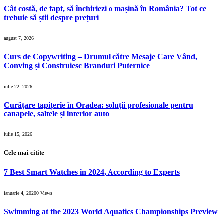
Cât costă, de fapt, să închiriezi o mașină în România? Tot ce
trebuie să știi despre prețuri
august 7, 2026
Curs de Copywriting – Drumul către Mesaje Care Vând,
Conving și Construiesc Branduri Puternice
iulie 22, 2026
Curățare tapițerie în Oradea: soluții profesionale pentru
canapele, saltele și interior auto
iulie 15, 2026
Cele mai citite
7 Best Smart Watches in 2024, According to Experts
ianuarie 4, 2020
0
Views
Swimming at the 2023 World Aquatics Championships Preview