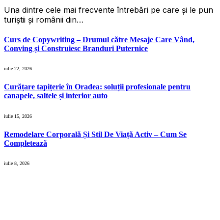
Una dintre cele mai frecvente întrebări pe care și le pun
turiștii și românii din…
Curs de Copywriting – Drumul către Mesaje Care Vând,
Conving și Construiesc Branduri Puternice
iulie 22, 2026
Curățare tapițerie în Oradea: soluții profesionale pentru
canapele, saltele și interior auto
iulie 15, 2026
Remodelare Corporală Și Stil De Viață Activ – Cum Se
Completează
iulie 8, 2026