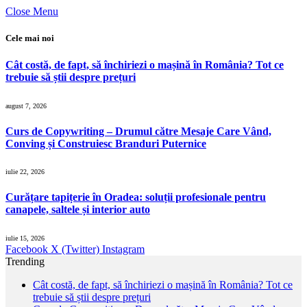
Close Menu
Cele mai noi
Cât costă, de fapt, să închiriezi o mașină în România? Tot ce
trebuie să știi despre prețuri
august 7, 2026
Curs de Copywriting – Drumul către Mesaje Care Vând,
Conving și Construiesc Branduri Puternice
iulie 22, 2026
Curățare tapițerie în Oradea: soluții profesionale pentru
canapele, saltele și interior auto
iulie 15, 2026
Facebook
X (Twitter)
Instagram
Trending
Cât costă, de fapt, să închiriezi o mașină în România? Tot ce
trebuie să știi despre prețuri