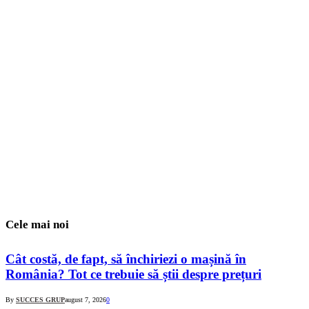
Cele mai noi
Cât costă, de fapt, să închiriezi o mașină în
România? Tot ce trebuie să știi despre prețuri
By
SUCCES GRUP
august 7, 2026
0