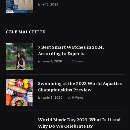
și interior auto
iulie 15, 2026
CELE MAI CITITE
7 Best Smart Watches in 2024,
According to Experts
ianuarie 4, 2020
0
Views
Swimming at the 2023 World Aquatics
Championships Preview
ianuarie 5, 2020
0
Views
World Music Day 2023: What Is It and
Why Do We Celebrate It?