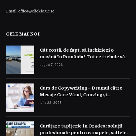
Email: office@clicklogic.ro
CELE MAI NOI
Cât costă, de fapt, să închiriezi o
mașină în România? Tot ce trebuie să
știi despre prețuri
august 7, 2026
Curs de Copywriting – Drumul către
Mesaje Care Vând, Conving și
Construiesc Branduri Puternice
iulie 22, 2026
Curățare tapițerie în Oradea: soluții
profesionale pentru canapele, saltele