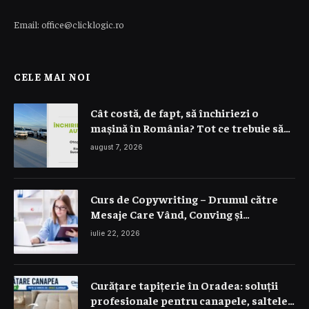
Email: office@clicklogic.ro
CELE MAI NOI
Cât costă, de fapt, să închiriezi o
mașină în România? Tot ce trebuie să
știi despre prețuri
august 7, 2026
Curs de Copywriting – Drumul către
Mesaje Care Vând, Conving și
Construiesc Branduri Puternice
iulie 22, 2026
Curățare tapițerie în Oradea: soluții
profesionale pentru canapele, saltele