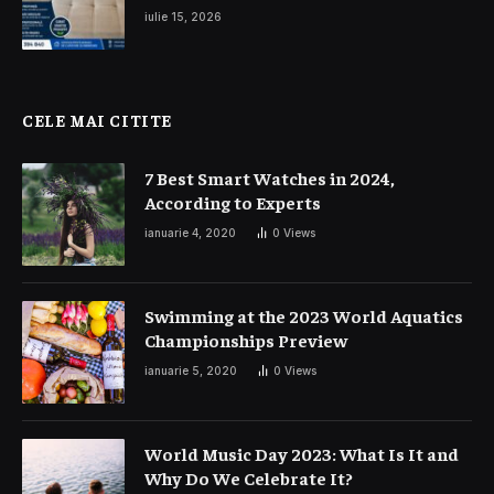
și interior auto
iulie 15, 2026
CELE MAI CITITE
7 Best Smart Watches in 2024,
According to Experts
ianuarie 4, 2020
0
Views
Swimming at the 2023 World Aquatics
Championships Preview
ianuarie 5, 2020
0
Views
World Music Day 2023: What Is It and
Why Do We Celebrate It?