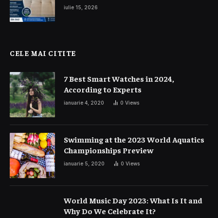
și interior auto
iulie 15, 2026
CELE MAI CITITE
7 Best Smart Watches in 2024,
According to Experts
ianuarie 4, 2020
0
Views
Swimming at the 2023 World Aquatics
Championships Preview
ianuarie 5, 2020
0
Views
World Music Day 2023: What Is It and
Why Do We Celebrate It?