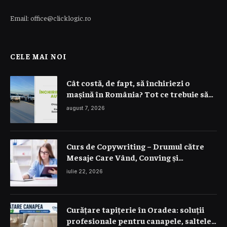
Email: office@clicklogic.ro
CELE MAI NOI
Cât costă, de fapt, să închiriezi o
mașină în România? Tot ce trebuie să
știi despre prețuri
august 7, 2026
Curs de Copywriting – Drumul către
Mesaje Care Vând, Conving și
Construiesc Branduri Puternice
iulie 22, 2026
Curățare tapițerie în Oradea: soluții
profesionale pentru canapele, saltele