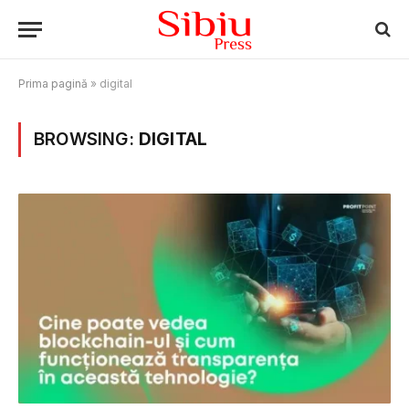
Prima pagină
»
digital
BROWSING:
DIGITAL