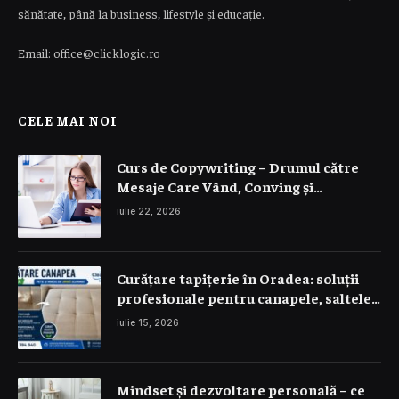
sănătate, până la business, lifestyle și educație.
Email: office@clicklogic.ro
CELE MAI NOI
Curs de Copywriting – Drumul către
Mesaje Care Vând, Conving și
Construiesc Branduri Puternice
iulie 22, 2026
Curățare tapițerie în Oradea: soluții
profesionale pentru canapele, saltele
și interior auto
iulie 15, 2026
Mindset și dezvoltare personală – ce